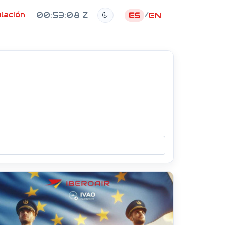
lación
00:53:10 Z
ES
EN
/